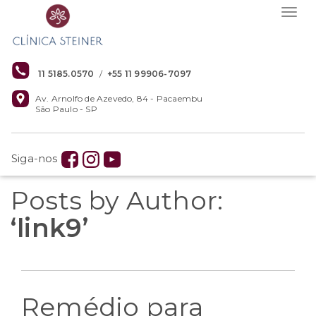
Togg
navig
11 5185.0570
/
+55 11 99906-7097
Av. Arnolfo de Azevedo, 84 - Pacaembu
São Paulo - SP
Siga-nos
Posts by Author:
‘link9’
Remédio para