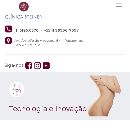
Togg
navig
11 5185.0570
/
+55 11 99906-7097
Av. Arnolfo de Azevedo, 84 - Pacaembu
São Paulo - SP
Siga-nos
Tecnologia e Inovação