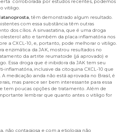
oberta corroborada por estudos recentes, podemos
vitiligo.
latanoprosta
, têm demonstrado algum resultado.
stentes com essa substância têm outras
o dos cílios. A sinvastatina, que é uma droga
 colesterol alto e também da placa inflamatória nos
e a CXCL-10, e, portanto, pode melhorar o vitiligo.
dora enzimática da JAK, mostrou resultados no
ratamento da artrite reumatoide (já aprovado) e
ligo. Essa droga que é inibidora da JAK tem seu
-inflamatória, inclusive da citoquina CXCL-10 que
. A medicação ainda não está aprovada no Brasil, é
terais, mas parece ser bem interessante para essa
 e tem poucas opções de tratamento. Além de
portante lembrar que quanto antes o vitiligo for
 não contagiosa e com a etiologia não