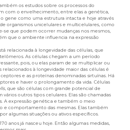
também os estudos sobre os processos do
em com o envelhecimento, entre elas a genética,
 o gene como uma estrutura intacta e hoje através
s de organismos unicelulares e multicelulares, como
abe-se que podem ocorrer mudanças nos mesmos,
ém que o ambiente influencia na expressão
tá relacionada à longevidade das células, que
 telômeros. As células chegam a um período
ressante, pois, ou elas param de se multiplicar ou
 relacionados à longevidade maior das células é
receptores e as proteínas denominadas sirtuínas. Há
ceptores e haver o prolongamento da vida. Células
lls
, que são células com grande potencial de
vários outros tipos celulares. Elas são chamadas
is. A expressão genética e também o meio
to e comportamento das mesmas. Elas também
r algumas situações ou ativos específicos.
170 anos já nasceu hoje. Então algumas medidas,
ermos mais.