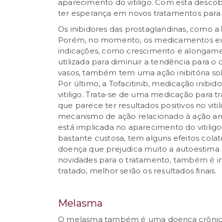
aparecimento do vitiligo. Com esta desc
ter esperança em novos tratamentos para o 
Os inibidores das prostaglandinas, como a
Porém, no momento, os medicamentos exi
indicações, como crescimento e alongament
utilizada para diminuir a tendência para o
vasos, também tem uma ação inibitória sobr
Por último, a Tofacitinib, medicação inibi
vitiligo. Trata-se de uma medicação para t
que parece ter resultados positivos no viti
mecanismo de ação relacionado à ação anti
está implicada no aparecimento do vitiligo
bastante custosa, tem alguns efeitos cola
doença que prejudica muito a autoestima
novidades para o tratamento, também é im
tratado, melhor serão os resultados finais.
Melasma
O melasma também é uma doença crônica,