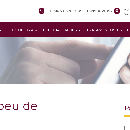
Av.
11 5185.0570
/
+55 11 99906-7097
São
TECNOLOGIA
ESPECIALIDADES
TRATAMENTOS ESTÉT
peu de
P