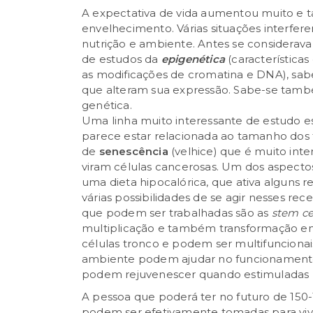
A expectativa de vida aumentou muito e 
envelhecimento. Várias situações interfer
nutrição e ambiente. Antes se considerava
de estudos da
epigenética
(característica
as modificações de cromatina e DNA), s
que alteram sua expressão. Sabe-se tamb
genética.
Uma linha muito interessante de estudo es
parece estar relacionada ao tamanho dos
de
senescência
(velhice) que é muito inte
viram células cancerosas. Um dos aspectos
uma dieta hipocalórica, que ativa alguns 
várias possibilidades de se agir nesses re
que podem ser trabalhadas são as
stem ce
multiplicação e também transformação em 
células tronco e podem ser multifunciona
ambiente podem ajudar no funcionamen
podem rejuvenescer quando estimuladas po
A pessoa que poderá ter no futuro de 150-
podem ser efetivamente tomadas para viv