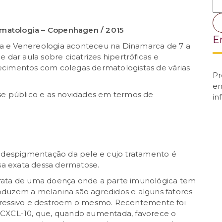
matologia – Copenhagen / 2015
E
a e Venereologia aconteceu na Dinamarca de 7 a
 dar aula sobre cicatrizes hipertróficas e
ecimentos com colegas dermatologistas de várias
Pr
en
se público e as novidades em termos de
in
a despigmentação da pele e cujo tratamento é
usa exata dessa dermatose.
rata de uma doença onde a parte imunológica tem
duzem a melanina são agredidos e alguns fatores
gressivo e destroem o mesmo. Recentemente foi
 CXCL-10, que, quando aumentada, favorece o